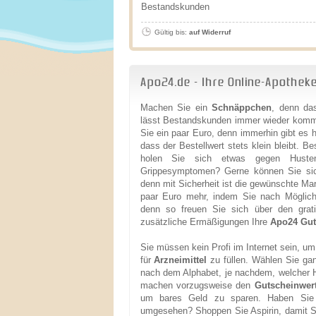
Bestandskunden
Gültig bis:
auf Widerruf
Apo24.de - Ihre Online-Apotheke
Machen Sie ein
Schnäppchen
, denn da
lässt Bestandskunden immer wieder komme
Sie ein paar Euro, denn immerhin gibt es 
dass der Bestellwert stets klein bleibt. Be
holen Sie sich etwas gegen Husten
Grippesymptomen? Gerne können Sie sich 
denn mit Sicherheit ist die gewünschte Mar
paar Euro mehr, indem Sie nach Möglichk
denn so freuen Sie sich über den grat
zusätzliche Ermäßigungen Ihre
Apo24 Gut
Sie müssen kein Profi im Internet sein, um
für
Arzneimittel
zu füllen. Wählen Sie gan
nach dem Alphabet, je nachdem, welcher He
machen vorzugsweise den
Gutscheinwer
um bares Geld zu sparen. Haben Sie 
umgesehen? Shoppen Sie Aspirin, damit Si