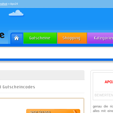
ndheit
» Apo24
d Gutscheincodes
BEWERTEN
genau die ri
alles mit ei
SHOP ÖFFNEN