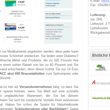
E-Mail:
servi
Fax: 034298-
Lieferung:
via: DHL
Lieferzeit: 2 
Lieferkosten:
Rückgabezeit
ht nur Medikamente angeboten werden, denn jeder kann
Ähnliche 
sowie Schönheit entdecken. Sie leiden unter Diabetes?
freiche Mittel und Produkte, die zu 100 Prozent ihre
er einen satten Rabatt von bis zu 60 Prozent und Sie
sand entscheiden, denn dieser kostet Sie nur 14 Euro
ACC akut 600 Brausetabletten
zum Spitzenpreis oder
livenöl.
d ist hier als
Versandunternehmen
tätig, so dass Sie
et sparen können, wenn Sie Wert auf eine schnelle
en unglaublichen Warenwert, der Sie bei diesem
len Sie sich für zusätzliche Vorteile Ihren exklusiven
l. Haben Sie schon die Sparte für Naturheilkunde
t gesunden
Schüsslersalzen oder Bachblüten
? Gerne