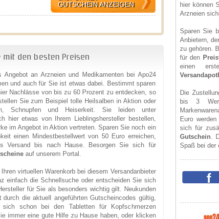
GUTSCHEIN ANZEIGEN
hier können S
Arzneien sich
Sparen Sie b
Anbietern, de
zu gehören. B
 mit den besten Preisen
für den
Preis
einen ers
s Angebot an Arzneien und Medikamenten bei Apo24
Versandapot
n und auch für Sie ist etwas dabei. Bestimmt sparen
hier Nachlässe von bis zu 60 Prozent zu entdecken, so
Die Zustellun
stellen Sie zum Beispiel tolle Heilsalben in Aktion oder
bis 3 Wer
, Schnupfen und Heiserkeit. Sie leiden unter
Markenwaren
hier etwas von Ihrem Lieblingshersteller bestellen,
Euro werden S
ke im Angebot in Aktion vertreten. Sparen Sie noch ein
sich für zus
eit einen Mindestbestellwert von 50 Euro erreichen,
Gutschein
. 
is Versand bis nach Hause. Besorgen Sie sich für
Spaß bei der 
scheine
auf unserem Portal.
 Ihren virtuellen Warenkorb bei diesem Versandanbieter
z einfach die Schnellsuche oder entscheiden Sie sich
rsteller für Sie als besonders wichtig gilt. Neukunden
t
durch die aktuell angeführten Gutscheincodes gültig,
sich schon bei den Tabletten für Kopfschmerzen
e immer eine gute Hilfe zu Hause haben, oder klicken