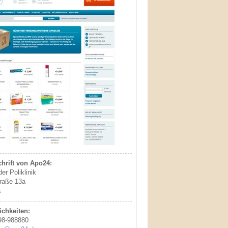
hrift von Apo24:
er Poliklinik
raße 13a
a
chkeiten:
98-988880