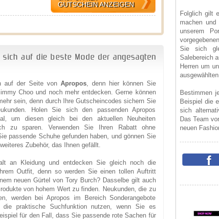
GUTSCHEIN ANZEIGEN
Folglich gil
machen und 
unserem Por
vorgegebenen
Sie sich gl
 sich auf die beste Mode der angesagten
Salebereich a
Herren um un
ausgewählte
en auf der Seite von
Apropos
, denn hier können Sie
Jimmy Choo und noch mehr entdecken. Gerne können
Bestimmen j
 mehr sein, denn durch Ihre Gutscheincodes sichern Sie
Beispiel die 
eukunden. Holen Sie sich den passenden Apropos
sich alternat
al, um diesen gleich bei den aktuellen Neuheiten
Das Team von
ch zu sparen. Verwenden Sie Ihren Rabatt ohne
neuen Fashio
Sie passende Schuhe gefunden haben, und gönnen Sie
eiteres Zubehör, das Ihnen gefällt.
falt an Kleidung und entdecken Sie gleich noch die
rem Outfit, denn so werden Sie einen tollen Auftritt
inem neuen Gürtel von Tory Burch? Dasselbe gilt auch
 Produkte von hohem Wert zu finden. Neukunden, die zu
len, werden bei Apropos im Bereich Sonderangebote
 die praktische Suchfunktion nutzen, wenn Sie es
eispiel für den Fall, dass Sie passende rote Sachen für