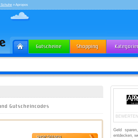
& Schuhe
» Apropos
und Gutscheincodes
BEWERTEN
Geld sparen
entdecken, we
SHOP ÖFFNEN