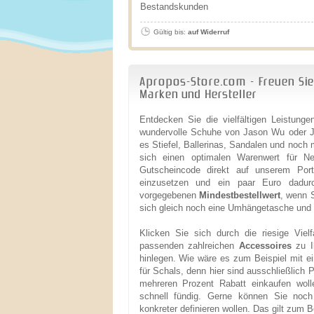
Bestandskunden
Gültig bis:
auf Widerruf
Apropos-Store.com - Freuen Sie
Marken und Hersteller
Entdecken Sie die vielfältigen Leistung
wundervolle Schuhe von Jason Wu oder 
es Stiefel, Ballerinas, Sandalen und noch
sich einen optimalen Warenwert für N
Gutscheincode direkt auf unserem Port
einzusetzen und ein paar Euro dadur
vorgegebenen
Mindestbestellwert
, wenn 
sich gleich noch eine Umhängetasche und w
Klicken Sie sich durch die riesige Viel
passenden zahlreichen
Accessoires
zu Ih
hinlegen. Wie wäre es zum Beispiel mit e
für Schals, denn hier sind ausschließlich
mehreren Prozent Rabatt einkaufen wol
schnell fündig. Gerne können Sie noch
konkreter definieren wollen. Das gilt zum B