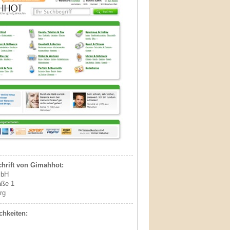
hrift von Gimahhot:
mbH
aße 1
rg
hkeiten: