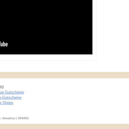
IO
ue Gutscheine
p-Gutscheine
le Shops
e: Gimahhot | SPARIO