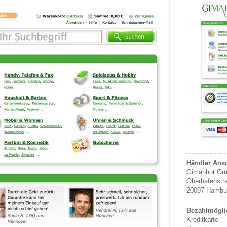
Händler Ansc
Gimahhot G
Oberhafenstr
20097 Hambu
Bezahlmöglic
Kreditkarte