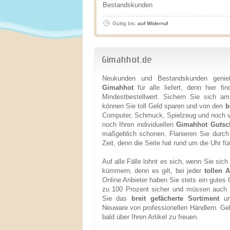
Bestandskunden
Gültig bis:
auf Widerruf
Gimahhot.de
Neukunden und Bestandskunden genießen
Gimahhot
für alle liefert, denn hier fi
Mindestbestellwert. Sichern Sie sich am
können Sie toll Geld sparen und von den
b
Computer, Schmuck, Spielzeug und noch vi
noch Ihren individuellen
Gimahhot Gutsc
maßgeblich schonen. Flanieren Sie durch
Zeit, denn die Seite hat rund um die Uhr für
Auf alle Fälle lohnt es sich, wenn Sie si
kümmern, denn es gilt, bei jeder
tollen A
Online Anbieter haben Sie stets ein gutes
zu 100 Prozent sicher und müssen auch b
Sie das
breit gefächerte Sortiment
und
Neuware von professionellen Händlern. Ge
bald über Ihren Artikel zu freuen.