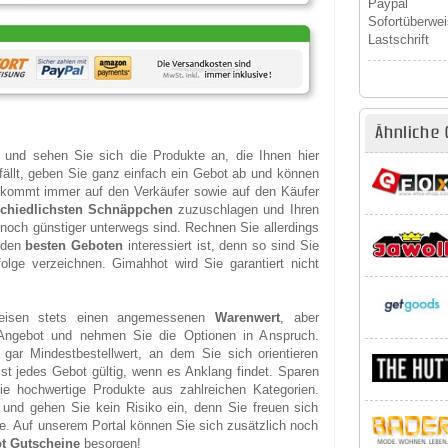
Paypal
Sofortüberwe
Lastschrift
Ähnliche 
 und sehen Sie sich die Produkte an, die Ihnen hier
ällt, geben Sie ganz einfach ein Gebot ab und können
es kommt immer auf den Verkäufer sowie auf den Käufer
schiedlichsten Schnäppchen
zuzuschlagen und Ihren
 noch günstiger unterwegs sind. Rechnen Sie allerdings
n den
besten Geboten
interessiert ist, denn so sind Sie
olge verzeichnen. Gimahhot wird Sie garantiert nicht
Preisen stets einen angemessenen
Warenwert
, aber
 Angebot und nehmen Sie die Optionen in Anspruch.
 gar Mindestbestellwert, an dem Sie sich orientieren
t jedes Gebot gültig, wenn es Anklang findet. Sparen
e hochwertige Produkte aus zahlreichen Kategorien.
 und gehen Sie kein Risiko ein, denn Sie freuen sich
e. Auf unserem Portal können Sie sich zusätzlich noch
t Gutscheine
besorgen!