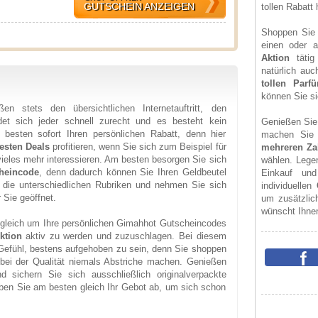
GUTSCHEIN ANZEIGEN
tollen Rabatt 
Shoppen Sie 
einen oder a
Aktion
tätig
natürlich au
tollen Parf
können Sie si
 stets den übersichtlichen Internetauftritt, den
ndet sich jeder schnell zurecht und es besteht kein
Genießen Sie
 besten sofort Ihren persönlichen Rabatt, denn hier
machen Sie 
esten Deals
profitieren, wenn Sie sich zum Beispiel für
mehreren Z
eles mehr interessieren. Am besten besorgen Sie sich
wählen. Legen
heincode
, denn dadurch können Sie Ihren Geldbeutel
Einkauf un
 die unterschiedlichen Rubriken und nehmen Sie sich
individuellen
 Sie geöffnet.
um zusätzli
wünscht Ihne
ch gleich um Ihre persönlichen Gimahhot Gutscheincodes
ktion
aktiv zu werden und zuzuschlagen. Bei diesem
 Gefühl, bestens aufgehoben zu sein, denn Sie shoppen
ei der Qualität niemals Abstriche machen. Genießen
 sichern Sie sich ausschließlich originalverpackte
ben Sie am besten gleich Ihr Gebot ab, um sich schon