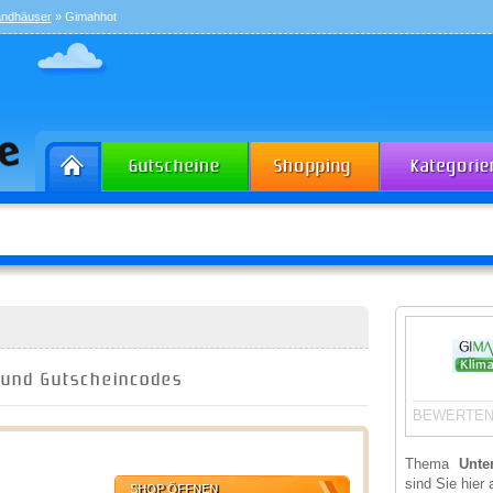
andhäuser
» Gimahhot
 und Gutscheincodes
BEWERTEN
Thema
Unte
sind Sie hier 
SHOP ÖFFNEN