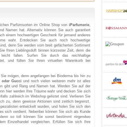
lichen Parfümsorten im Online Shop von
iParfumerie
,
und Namen hat. Alternativ können Sie auch garantiert
ach einem hochwertigen Geschenk für jemand anderes
äume wahr. Entdecken Sie auch noch hochwertige
sind, denn Sie werden vom breit gefächerten Sortiment
Sie Ihren Lieblingsduft binnen kürzester Zeit, denn die
leicht fallen. Surfen Sie durch das reichhaltige
tet, und füllen Sie Ihren virtuellen Warenkorb bei
e Sie mögen, denn angefangen bei Bioderma bis hin zu
n oder Gucci
und noch vielen weiteren mehr ist alles
en gibt und Rang und Namen hat. Werden Sie auf der
 denn hier werden Ihre Träume wahr und decken Sie sich
falls zahlreich im Webshop gelistet sind. Verlieren Sie
ich zu, denn gewisse Aktionen sind zeitlich begrenzt.
Spezialisten entwickelt wurden, und holen Sie sich den
es sich verdient. Nebenbei können Sie sich als Kunde
, denn so toll können Sie sonst bestimmt nirgendwo
m Einzelhandel vergleichen. Erfüllen Sie sich Ihre