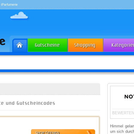
 iParfumerie
te und Gutscheincodes
BEWERTEN
Himmel gelan
um sich durch
SHOP ÖFFNEN