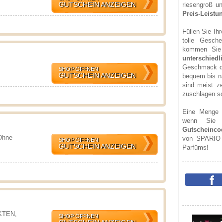
GUTSCHEIN ANZEIGEN
riesengroß un
Preis-Leistu
Füllen Sie Ih
tolle Gesch
kommen Sie
unterschiedl
Geschmack da
SHOP ÖFFNEN
GUTSCHEIN ANZEIGEN
bequem bis n
sind meist ze
zuschlagen so
Eine Menge 
wenn Sie 
Gutscheinco
Ohne
von SPARIO w
SHOP ÖFFNEN
GUTSCHEIN ANZEIGEN
Parfüms!
KTEN,
SHOP ÖFFNEN