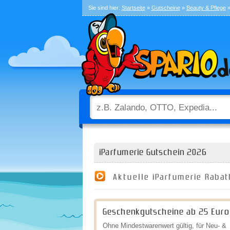
Sie sind hier:
Startseite
»
Gutscheine
»
Beauty & Pflege
»
iParfumerie Gutschein 2026
Aktuelle iParfumerie Rabat
Geschenkgutscheine ab 25 Euro
Ohne Mindestwarenwert gültig, für Neu- &