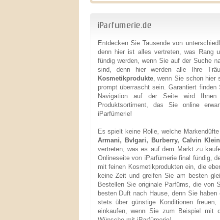
iParfumerie.de
Entdecken Sie Tausende von unterschied
denn hier ist alles vertreten, was Rang 
fündig werden, wenn Sie auf der Suche n
sind, denn hier werden alle Ihre Tr
Kosmetikprodukte
, wenn Sie schon hier 
prompt überrascht sein. Garantiert finden 
Navigation auf der Seite wird Ihnen 
Produktsortiment, das Sie online erwar
iParfümerie!
Es spielt keine Rolle, welche Markendüft
Armani, Bvlgari, Burberry, Calvin Klei
vertreten, was es auf dem Markt zu kauf
Onlineseite von iParfümerie final fündig,
mit feinen Kosmetikprodukten ein, die eben
keine Zeit und greifen Sie am besten gle
Bestellen Sie originale Parfüms, die von 
besten Duft nach Hause, denn Sie haben 
stets über günstige Konditionen freuen
einkaufen, wenn Sie zum Beispiel mit de
Wünsche mit iParfümerie!