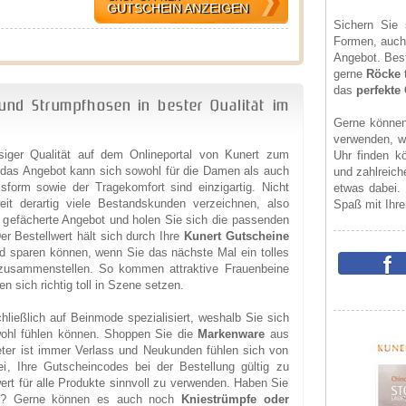
GUTSCHEIN ANZEIGEN
Sichern Sie 
Formen, auch 
Angebot. Bes
gerne
Röcke
t
das
perfekte 
 und Strumpfhosen in bester Qualität im
Gerne können
verwenden, w
siger Qualität auf dem Onlineportal von Kunert zum
Uhr finden k
 das Angebot kann sich sowohl für die Damen als auch
und zahlreich
sform sowie der Tragekomfort sind einzigartig. Nicht
etwas dabei.
it derartig viele Bestandskunden verzeichnen, also
Spaß mit Ihr
t gefächerte Angebot und holen Sie sich die passenden
er Bestellwert hält sich durch Ihre
Kunert Gutscheine
eld sparen können, wenn Sie das nächste Mal ein tolles
 zusammenstellen. So kommen attraktive Frauenbeine
n sich richtig toll in Szene setzen.
hließlich auf Beinmode spezialisiert, weshalb Sie sich
wohl fühlen können. Shoppen Sie die
Markenware
aus
ter ist immer Verlass und Neukunden fühlen sich von
i, Ihre Gutscheincodes bei der Bestellung gültig zu
ert für alle Produkte sinnvoll zu verwenden. Haben Sie
ckt? Gerne können es auch noch
Kniestrümpfe oder