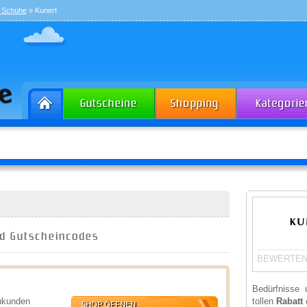
& Schuhe
» Kunert
nd Gutscheincodes
BEWERTEN
Bedürfnisse
eukunden
tollen
Rabatt
o
SHOP ÖFFNEN