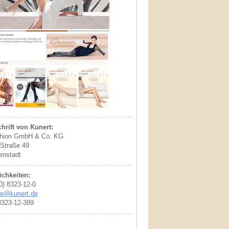
hrift von Kunert:
ion GmbH & Co. KG
-Straße 49
enstadt
chkeiten:
(0) 8323-12-0
ce@kunert.de
8323-12-389