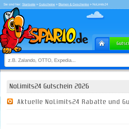
Sie sind hier:
Startseite
»
Gutscheine
»
Blumen & Geschenke
» NoLimits24
NoLimits24 Gutschein 2026
Aktuelle NoLimits24 Rabatte und G