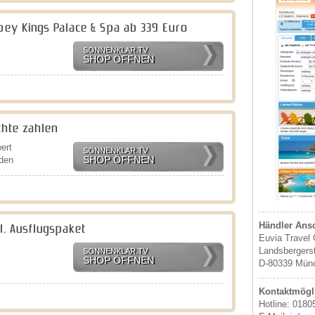
nbey Kings Palace & Spa ab 339 Euro
SONNENKLAR.TV
SHOP ÖFFNEN
chte zahlen
ert
SONNENKLAR.TV
SHOP ÖFFNEN
den
Händler Ansc
l. Ausflugspaket
Euvia Travel
Landsbergerst
SONNENKLAR.TV
SHOP ÖFFNEN
D-80339 Mün
Kontaktmögli
Hotline: 0180