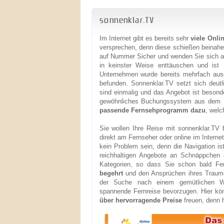
sonnenklar.TV
Im Internet gibt es bereits sehr
viele Onli
versprechen, denn diese schießen beinah
auf Nummer Sicher und wenden Sie sich an
in keinster Weise enttäuschen und is
Unternehmen wurde bereits mehrfach aus
befunden. Sonnenklar.TV setzt sich deut
sind einmalig und das Angebot ist besonder
gewöhnliches Buchungssystem aus dem I
passende Fernsehprogramm dazu
, welc
Sie wollen Ihre Reise mit sonnenklar.TV
direkt am Fernseher oder online im Internet
kein Problem sein, denn die Navigation is
reichhaltigen Angebote an Schnäppchen a
Kategorien, so dass Sie schon bald 
begehrt
und den Ansprüchen ihres Traumur
der Suche nach einem gemütlichen We
spannende Fernreise bevorzugen. Hier kö
über hervorragende Preise
freuen, denn h