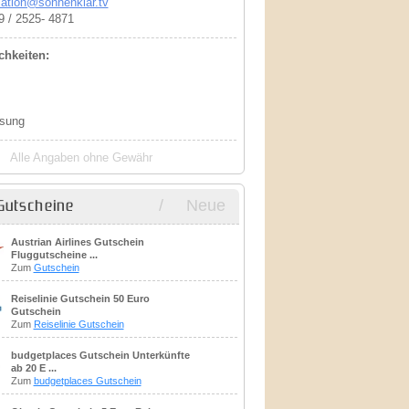
mation@sonnenklar.tv
9 / 2525- 4871
hkeiten:
isung
Alle Angaben ohne Gewähr
/
Neue
Gutscheine
Austrian Airlines Gutschein
Fluggutscheine ...
Zum
Gutschein
Reiselinie Gutschein 50 Euro
Gutschein
Zum
Reiselinie Gutschein
budgetplaces Gutschein Unterkünfte
ab 20 E ...
Zum
budgetplaces Gutschein