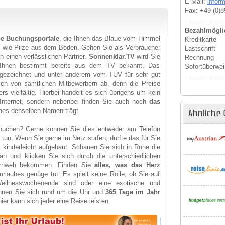
E-Mail:
infor
Fax: +49 (0)8
Bezahlmöglic
ne Buchungsportale
, die Ihnen das Blaue vom Himmel
Kreditkarte
e wie Pilze aus dem Boden. Gehen Sie als Verbraucher
Lastschrift
 einen verlässlichen Partner.
Sonnenklar.TV
wird Sie
Rechnung
t Ihnen bestimmt bereits aus dem TV bekannt. Das
Sofortüberwe
gezeichnet und unter anderem vom TÜV für sehr gut
lich von sämtlichen Mitbewerbern ab, denn die Preise
s vielfältig. Hierbei handelt es sich übrigens um kein
nternet, sondern nebenbei finden Sie auch noch
das
hes denselben Namen trägt.
Ähnliche 
 buchen? Gerne können Sie dies entweder am Telefon
 tun. Wenn Sie gerne im Netz surfen, dürfte das für Sie
t kinderleicht aufgebaut. Schauen Sie sich in Ruhe die
n und klicken Sie sich durch die unterschiedlichen
Fernweh bekommen. Finden Sie
alles, was das Herz
laubes genüge tut. Es spielt keine Rolle, ob Sie auf
llnesswochenende sind oder eine exotische und
nnen Sie sich rund um die Uhr und
365 Tage im Jahr
ier kann sich jeder eine Reise leisten.