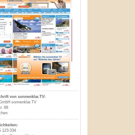
hrift von sonnenklar.TV:
 GmbH sonnenklar.TV
r. 88
chen
chkeiten:
5 123-334