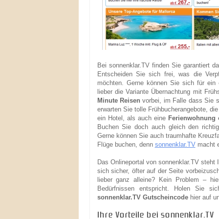
Bei sonnenklar.TV finden Sie garantiert da
Entscheiden Sie sich frei, was die Verp
möchten. Gerne können Sie sich für ein 
lieber die Variante Übernachtung mit Frü
Minute Reisen
vorbei, im Falle dass Sie s
erwarten Sie tolle Frühbucherangebote, di
ein Hotel, als auch eine
Ferienwohnung o
Buchen Sie doch auch gleich den richti
Gerne können Sie auch traumhafte Kreuzfah
Flüge buchen, denn
sonnenklar.TV
macht e
Das Onlineportal von sonnenklar.TV steht I
sich sicher, öfter auf der Seite vorbeizus
lieber ganz alleine? Kein Problem – hi
Bedürfnissen entspricht. Holen Sie s
sonnenklar.TV Gutscheincode
hier auf u
Ihre Vorteile bei sonnenklar.TV