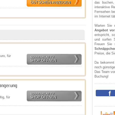
GUTSCHEIN ANZEIGEN
das buchen,
interaktive R
Fernsehen be
im Internet t
Warten Sie 
Angebot vor
entspricht, 
und surfen 
Freuen Sie s
Schnäppche
Preise, die Si
ro, für
SONNENKLAR.TV
SHOP ÖFFNEN
Da bekommt 
noch günstig
Das Team von
Buchung!
längerung
SONNENKLAR.TV
SHOP ÖFFNEN
ig, für