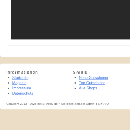
Informationen
SPARIO
Startseite
Neue Gutscheine
Magazin
Top-Gutscheine
Impressum
Alle Shops
Datenschutz
Copyright 2012 - 2026 bei SPARIO.de ~ Sie lesen gerade: Gustini | SPARIO