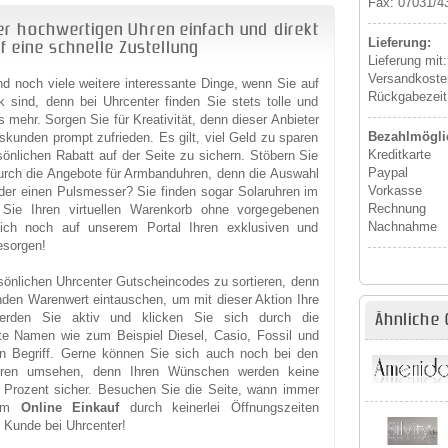
Fax: 07031/4
der hochwertigen Uhren einfach und direkt
Lieferung:
uf eine schnelle Zustellung
Lieferung mit
Versandkoste
und noch viele weitere interessante Dinge, wenn Sie auf
Rückgabezeit
ind, denn bei Uhrcenter finden Sie stets tolle und
ehr. Sorgen Sie für Kreativität, denn dieser Anbieter
Bezahlmöglic
kunden prompt zufrieden. Es gilt, viel Geld zu sparen
Kreditkarte
önlichen Rabatt auf der Seite zu sichern. Stöbern Sie
Paypal
durch die Angebote für Armbanduhren, denn die Auswahl
Vorkasse
 oder einen Pulsmesser? Sie finden sogar Solaruhren im
Rechnung
n Sie Ihren virtuellen Warenkorb ohne vorgegebenen
Nachnahme
sich noch auf unserem Portal Ihren exklusiven und
sorgen!
sönlichen Uhrcenter Gutscheincodes zu sortieren, denn
nden Warenwert eintauschen, um mit dieser Aktion Ihre
rden Sie aktiv und klicken Sie sich durch die
Ähnliche 
te Namen wie zum Beispiel Diesel, Casio, Fossil und
n Begriff. Gerne können Sie sich auch noch bei den
hren umsehen, denn Ihren Wünschen werden keine
Prozent sicher. Besuchen Sie die Seite, wann immer
rem
Online Einkauf
durch keinerlei Öffnungszeiten
 Kunde bei Uhrcenter!