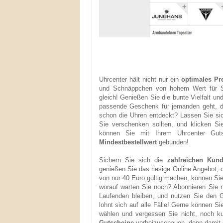
Uhrcenter hält nicht nur ein
optimales Pre
und Schnäppchen von hohem Wert für Sie
gleich! Genießen Sie die bunte Vielfalt un
passende Geschenk für jemanden geht, de
schon die Uhren entdeckt? Lassen Sie sic
Sie verschenken sollten, und klicken Si
können Sie mit Ihrem Uhrcenter Guts
Mindestbestellwert
gebunden!
Sichern Sie sich die
zahlreichen Kund
genießen Sie das riesige Online Angebot, da
von nur 40 Euro gültig machen, können Sie 
worauf warten Sie noch? Abonnieren Sie 
Laufenden bleiben, und nutzen Sie den 
lohnt sich auf alle Fälle! Gerne können S
wählen und vergessen Sie nicht, noch ku
Gutscheine
vorbeizuschauen, denn damit s