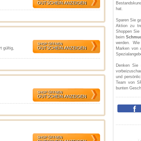
GUTSCHEIN ANZEIGEN
Bestandskund
hat.
Sparen Sie gar
Aktion zu tr
Shoppen Sie 
beim
Schmuc
werden. Wie
SHOP ÖFFNEN
GUTSCHEIN ANZEIGEN
 gültig,
Marken von A
Spezialangebot
Denken Sie 
vorbeizuscha
und persönli
Team von SP
bunten Gesch
SHOP ÖFFNEN
GUTSCHEIN ANZEIGEN
SHOP ÖFFNEN