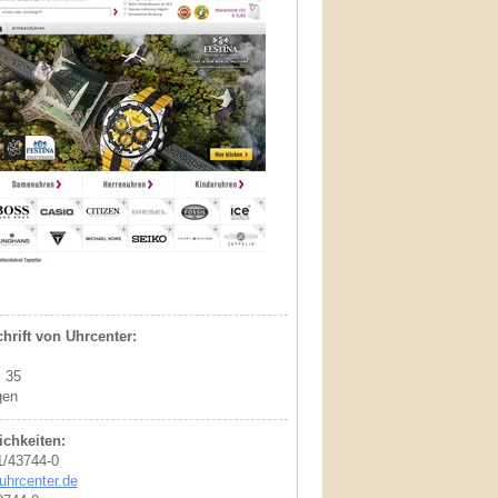
hrift von Uhrcenter:
. 35
gen
chkeiten:
1/43744-0
uhrcenter.de