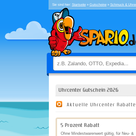
Sie sind hier:
Startseite
»
Gutscheine
»
Schmuck & Uhre
Uhrcenter Gutschein 2026
Aktuelle Uhrcenter Rabatt
5 Prozent Rabatt
Ohne Mindestwarenwert gültig, für Neu- &