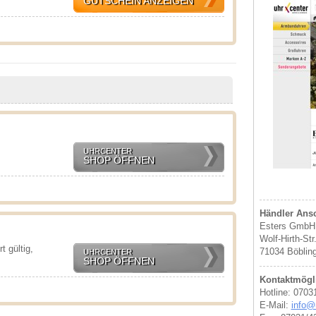
GUTSCHEIN ANZEIGEN
UHRCENTER
SHOP ÖFFNEN
Händler Ansc
Esters GmbH
Wolf-Hirth-Str
 gültig,
71034 Böblin
UHRCENTER
SHOP ÖFFNEN
Kontaktmögli
Hotline: 0703
E-Mail:
info@