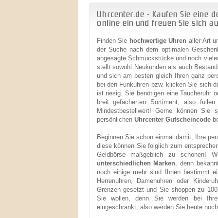
Uhrcenter.de - Kaufen Sie eine 
online ein und freuen Sie sich a
Finden Sie
hochwertige Uhren
aller Art 
der Suche nach dem optimalen Geschenk s
angesagte Schmuckstücke und noch vieles m
stellt sowohl Neukunden als auch Bestands
und sich am besten gleich Ihren ganz pers
bei den Funkuhren bzw. klicken Sie sich 
ist riesig. Sie benötigen eine Taucheruhr
breit gefächerten Sortiment, also fülle
Mindestbestellwert! Gerne können Sie 
persönlichen
Uhrcenter Gutscheincode
be
Beginnen Sie schon einmal damit, Ihre per
diese können Sie folglich zum entspreche
Geldbörse maßgeblich zu schonen! We
unterschiedlichen Marken
, denn bekann
noch einige mehr sind Ihnen bestimmt ei
Herrenuhren, Damenuhren oder Kinderu
Grenzen gesetzt und Sie shoppen zu 100 
Sie wollen, denn Sie werden bei Ih
eingeschränkt, also werden Sie heute noch