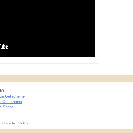
IO
ue Gutscheine
p-Gutscheine
le Shops
e: Uhrcenter | SPARIO