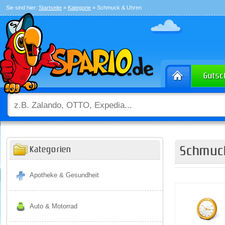
Sie sind hier:
Startseite
»
Kategorie
» Schmuck & Uhren
Schmuc
Kategorien
Apotheke & Gesundheit
Auto & Motorrad