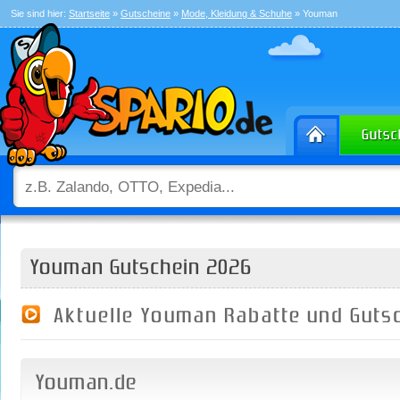
Sie sind hier:
Startseite
»
Gutscheine
»
Mode, Kleidung & Schuhe
» Youman
Youman Gutschein 2026
Aktuelle Youman Rabatte und Guts
Youman.de