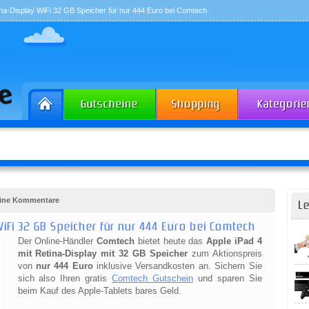
ina-Display WiFi 32 GB Speicher für nur 444 Euro bei Comtech
Keine Kommentare
Le
WiFi 32 GB Speicher für nur 444 Euro bei Comtech
Der Online-Händler
Comtech
bietet heute das
Apple iPad 4
mit Retina-Display mit 32 GB Speicher
zum Aktionspreis
von
nur 444 Euro
inklusive Versandkosten an. Sichern Sie
sich also Ihren gratis
Comtech Gutschein
und sparen Sie
beim Kauf des Apple-Tablets bares Geld.