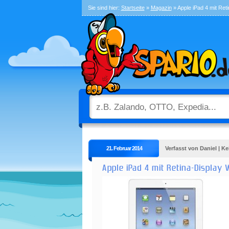
Sie sind hier:
Startseite
»
Magazin
» Apple iPad 4 mit Ret
21. Februar 2014
Verfasst von Daniel | 
Apple iPad 4 mit Retina-Display 