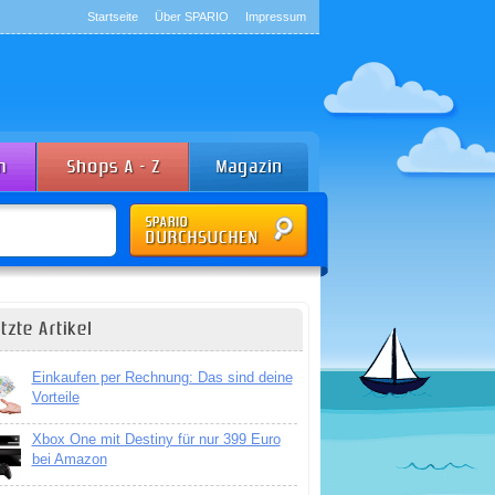
Startseite
Über SPARIO
Impressum
tzte Artikel
Einkaufen per Rechnung: Das sind deine
Vorteile
Xbox One mit Destiny für nur 399 Euro
bei Amazon