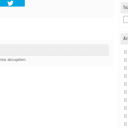
S
Ar
ntar abzugeben.