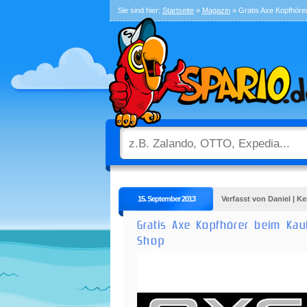
Sie sind hier:
Startseite
»
Magazin
» Gratis Axe Kopfhöre
15. September 2013
Verfasst von Daniel | 
Gratis Axe Kopfhörer beim Ka
Shop