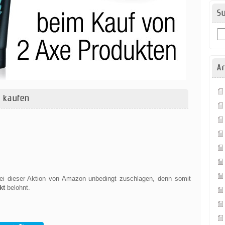
S
Ar
e kaufen
bei dieser Aktion von Amazon unbedingt zuschlagen, denn somit
kt
belohnt.