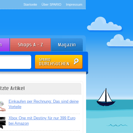
Startseite
Über SPARIO
Impressum
tzte Artikel
Einkaufen per Rechnung: Das sind deine
Vorteile
Xbox One mit Destiny für nur 399 Euro
bei Amazon