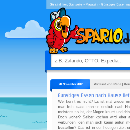
Sie sind hier:
Startseite
»
Magazin
» Günstiges Essen nac
28. November 2012
Verfasst von Rene | Ke
Günstiges Essen nach Hause lief
Wer kennt es nicht? Es ist mal wieder ei
man froh, dass man es endlich nach Ha
meistens so ist, der Magen knurrt und d
Doch woher? Selber kochen wird eher a
verbunden, den man sich kaum antun mö
bestellen
? Das ist in der heutigen Zeit 