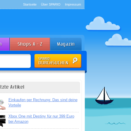
Startseite
Über SPARIO
Impressum
tzte Artikel
Einkaufen per Rechnung: Das sind deine
Vorteile
Xbox One mit Destiny für nur 399 Euro
bei Amazon