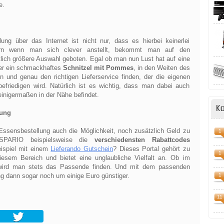
e.
ung über das Internet ist nicht nur, dass es hierbei keinerlei
dern wenn man sich clever anstellt, bekommt man auf den
lich größere Auswahl geboten. Egal ob man nun Lust hat auf eine
r ein schmackhaftes
Schnitzel mit Pommes
, in den Weiten des
und genau den richtigen Lieferservice finden, der die eigenen
befriedigen wird. Natürlich ist es wichtig, dass man dabei auch
 einigermaßen in der Nähe befindet.
K
lung
 Essensbestellung auch die Möglichkeit, noch zusätzlich Geld zu
1
PARIO beispielsweise die
verschiedensten Rabattcodes
ispiel mit einem
Lieferando Gutschein
? Dieses Portal gehört zu
1
diesem Bereich und bietet eine unglaubliche Vielfalt an. Ob im
er wird man stets das Passende finden. Und mit dem passenden
ng dann sogar noch um einige Euro günstiger.
1
11