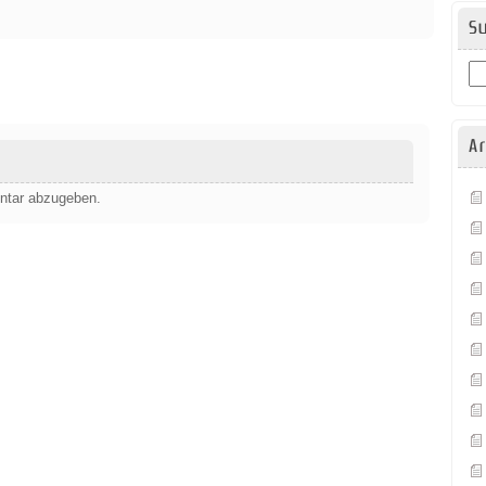
S
Ar
ntar abzugeben.