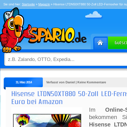
Sie sind hier:
Startseite
»
Magazin
» Hisense LTDN50XT880 50-Zoll LED-Fernseher für nu
31. März 2014
Verfasst von Daniel | Keine Kommentare
Hisense LTDN50XT880 50-Zoll LED-Fern
Euro bei Amazon
Im
Onlin
bekommen Si
Hisense LTDN