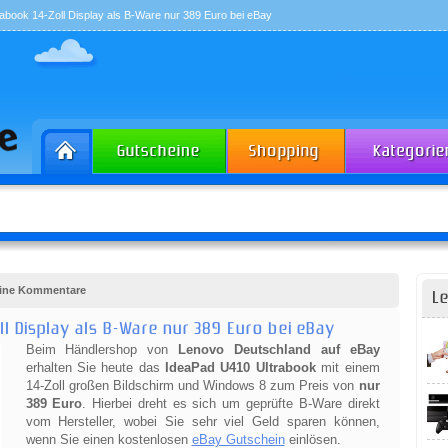
abook 14-Zoll Display als B-Ware nur 389 Euro bei eBay
Keine Kommentare
Le
l Display als B-Ware nur 389 Euro bei eBay
Beim Händlershop von
Lenovo Deutschland auf eBay
erhalten Sie heute das
IdeaPad U410 Ultrabook
mit einem
14-Zoll großen Bildschirm und Windows 8 zum Preis von
nur
389 Euro
. Hierbei dreht es sich um geprüfte B-Ware direkt
vom Hersteller, wobei Sie sehr viel Geld sparen können,
wenn Sie einen kostenlosen
eBay Gutschein
einlösen.