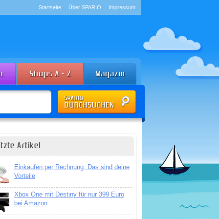
Startseite
Über SPARIO
Impressum
tzte Artikel
Einkaufen per Rechnung: Das sind deine
Vorteile
Xbox One mit Destiny für nur 399 Euro
bei Amazon