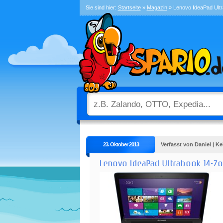
Sie sind hier:
Startseite
»
Magazin
» Lenovo IdeaPad Ultr
23. Oktober 2013
Verfasst von Daniel | 
Lenovo IdeaPad Ultrabook 14-Zol