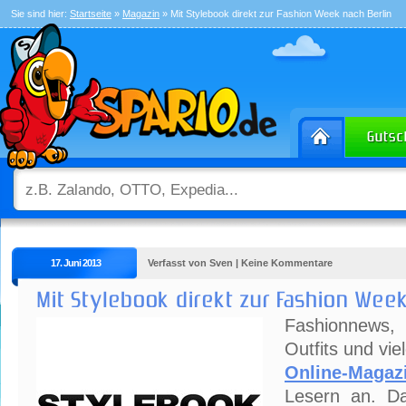
Sie sind hier:
Startseite
»
Magazin
» Mit Stylebook direkt zur Fashion Week nach Berlin
17. Juni 2013
Verfasst von Sven | Keine Kommentare
Mit Stylebook direkt zur Fashion Week
Fashionnews
Outfits und vie
Online-Maga
Lesern an. Da