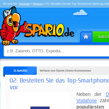
Sie sind hier:
Startseite
»
Magazin
» O2: Bestellen Sie das Top-Smartphone Samsung Gal
13. April 2013
Verfasst von Daniel | Keine Kommentare
O2: Bestellen Sie das Top-Smartphon
vor
Neben der
D
Vodafone
zähl
populärsten